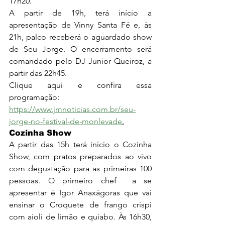
17h20.
A partir de 19h, terá início a 
apresentação de Vinny Santa Fé e, às 
21h, palco receberá o aguardado show 
de Seu Jorge. O encerramento será 
comandado pelo DJ Junior Queiroz, a 
partir das 22h45. 
Clique aqui e confira essa 
programação: 
https://www.jmnoticias.com.br/seu-
jorge-no-festival-de-monlevade
.
Cozinha Show
A partir das 15h terá início o Cozinha 
Show, com pratos preparados ao vivo 
com degustação para as primeiras 100 
pessoas. O primeiro chef  a se 
apresentar é Igor Anaxágoras que vai 
ensinar o Croquete de frango crispi 
com aioli de limão e quiabo. Às 16h30, 