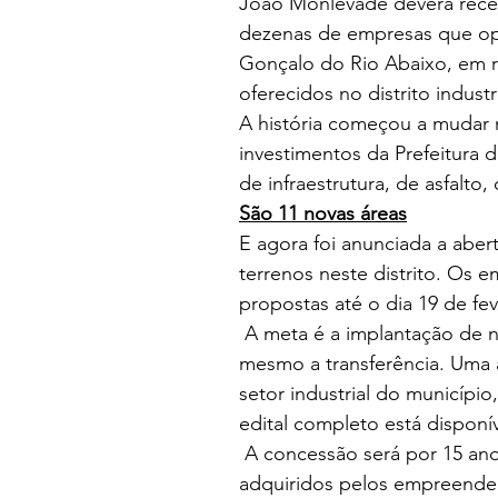
João Monlevade deverá rece
dezenas de empresas que op
Gonçalo do Rio Abaixo, em ra
oferecidos no distrito industri
A história começou a mudar n
investimentos da Prefeitura 
de infraestrutura, de asfalto,
São 11 novas áreas
E agora foi anunciada a abert
terrenos neste distrito. Os 
propostas até o dia 19 de fev
 A meta é a implantação de 
mesmo a transferência. Uma a
setor industrial do municíp
edital completo está disponí
 A concessão será por 15 an
adquiridos pelos empreended