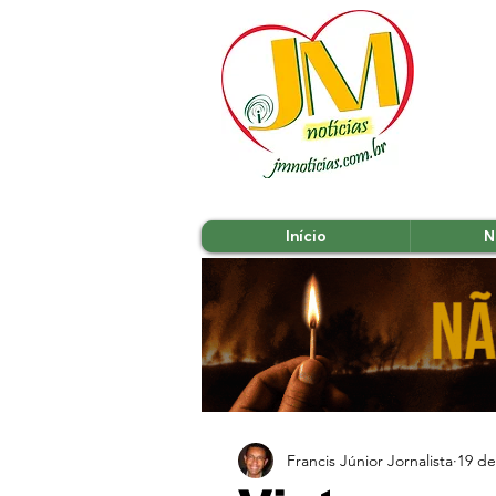
Início
N
Francis Júnior Jornalista
19 de