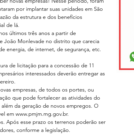
ber novas empresas! Nesse período, foram 
taram por implantar suas unidades em São 
zão da estrutura e dos benefícios 
al de lá.
os últimos três anos a partir de 
de João Monlevade no distrito que carecia 
 de energia, de internet, de segurança, etc.
ura de licitação para a concessão de 11 
empresários interessados deverão entregar as 
ereiro.
novas empresas, de todos os portes, ou 
ção que pode fortalecer as atividades do 
io, além da geração de novos empregos. O 
vel em 
www.pmjm.mg.gov.br
.
os. Após esse prazo os terrenos poderão ser 
ores, conforme a legislação.