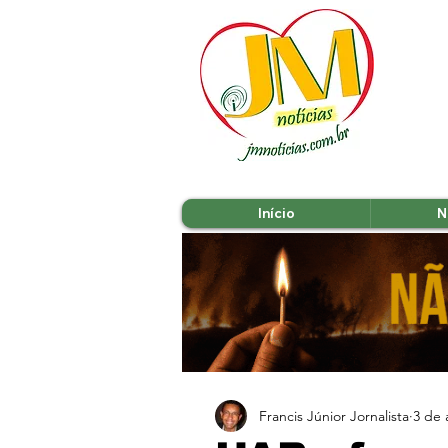
Início
N
Francis Júnior Jornalista
3 de 