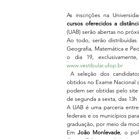
cursos oferecidos a distânci
(UAB) serão abertas no próxim
Ao todo, serão distribuídas
Geografia, Matemática e Peda
www.vestibular.ufop.br
 A seleção dos candidatos será efetuada com base nos resultados 
obtidos no Exame Nacional d
podem ser obtidas pelo site 
de segunda a sexta, das 13h 
A UAB é uma parceria entre 
federais e os municípios para
graduação, por meio da moda
Em 
João Monlevade
, o po