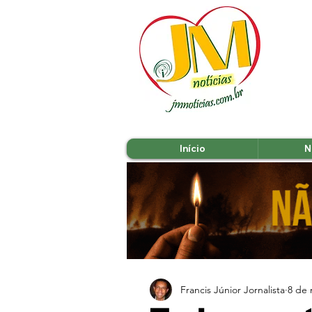
Início
N
Francis Júnior Jornalista
8 de 