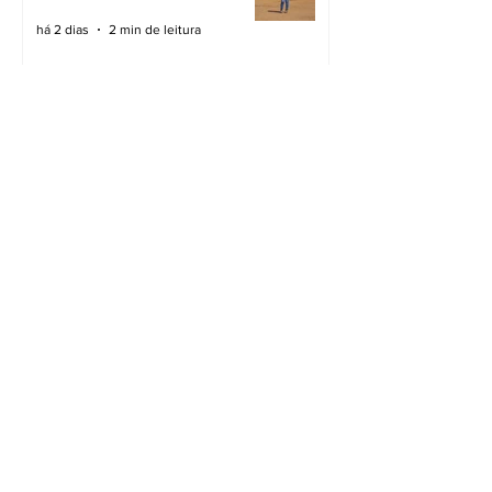
há 2 dias
2 min de leitura
Novas ruas asfaltadas
há 2 dias
2 min de leitura
Cidade preparada para a
chuva
há 2 dias
3 min de leitura