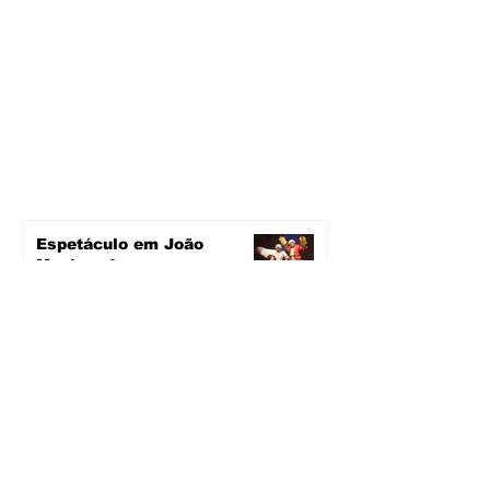
Espetáculo em João
Monlevade
há 15 horas
2 min de leitura
Pavimentação avança em
João Monlevade