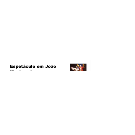
Espetáculo em João
Monlevade
há 2 horas
2 min de leitura
Pavimentação avança em
João Monlevade