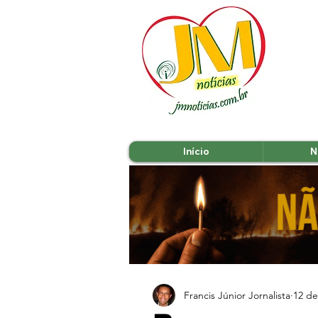
Início
N
Francis Júnior Jornalista
12 de