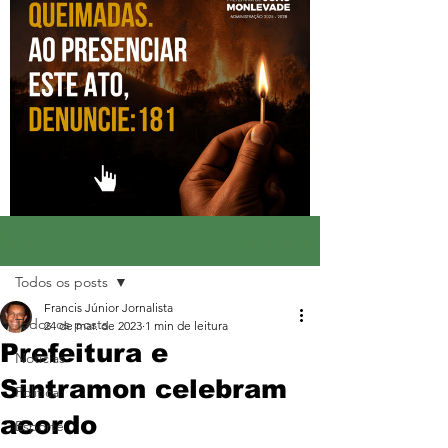
Registre-se
Post
Todos os posts
Francis Júnior Jornalista
Todos os posts
24 de mar. de 2023
1 min de leitura
Prefeitura e
Notícias
Sintramon celebram
Política
acordo
Esporte