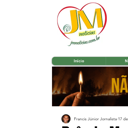
Início
N
Francis Júnior Jornalista
17 de