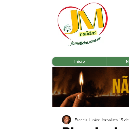
Início
N
Francis Júnior Jornalista
15 de