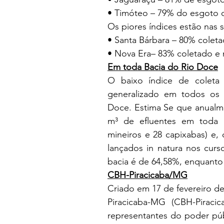
• Timóteo – 79% do esgoto co
Os piores índices estão nas 
• Santa Bárbara – 80% colet
• Nova Era– 83% coletado e
Em toda Bacia do Rio Doce
O baixo índice de coleta
generalizado em todos os
Doce. Estima Se que anualme
m³ de efluentes em toda a
mineiros e 28 capixabas) e,
lançados in natura nos curs
bacia é de 64,58%, enquanto
CBH-Piracicaba/MG
Criado em 17 de fevereiro de
Piracicaba-MG (CBH-Piraci
representantes do poder públ