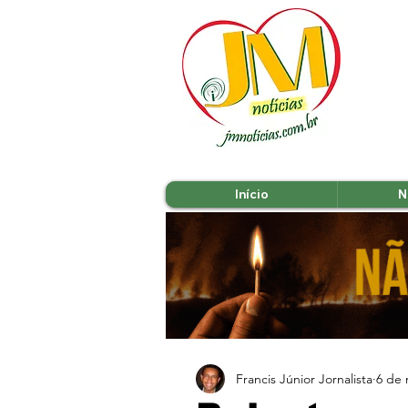
Início
N
Francis Júnior Jornalista
6 de 