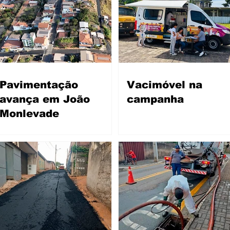
Pavimentação
Vacimóvel na
avança em João
campanha
Monlevade