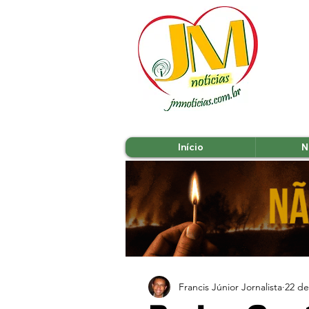
Início
N
Francis Júnior Jornalista
22 de