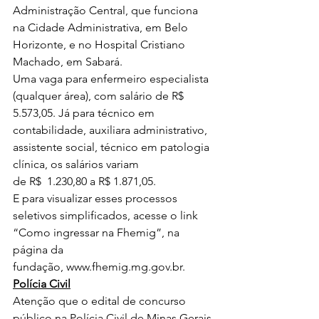
Administração Central, que funciona 
na Cidade Administrativa, em Belo 
Horizonte, e no Hospital Cristiano 
Machado, em Sabará.
Uma vaga para enfermeiro especialista 
(qualquer área), com salário de R$ 
5.573,05. Já para técnico em 
contabilidade, auxiliara administrativo, 
assistente social, técnico em patologia 
clínica, os salários variam 
de R$  1.230,80 a R$ 1.871,05.
E para visualizar esses processos 
seletivos simplificados, acesse o link 
“Como ingressar na Fhemig”, na 
página da 
fundação, 
www.fhemig.mg.gov.br
.
Polícia Civil
Atenção que o edital de concurso 
público na Polícia Civil de Minas Gerais 