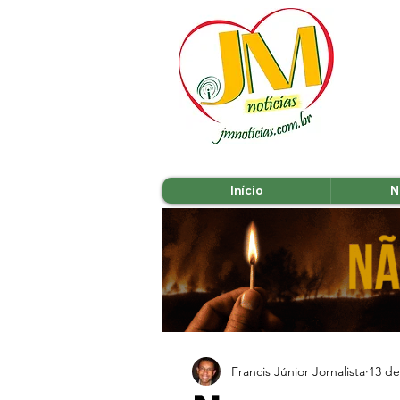
Início
N
Francis Júnior Jornalista
13 de