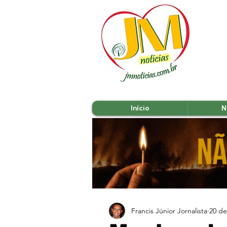
Início
N
Francis Júnior Jornalista
20 de