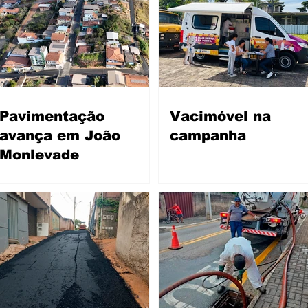
Pavimentação
Vacimóvel na
avança em João
campanha
Monlevade