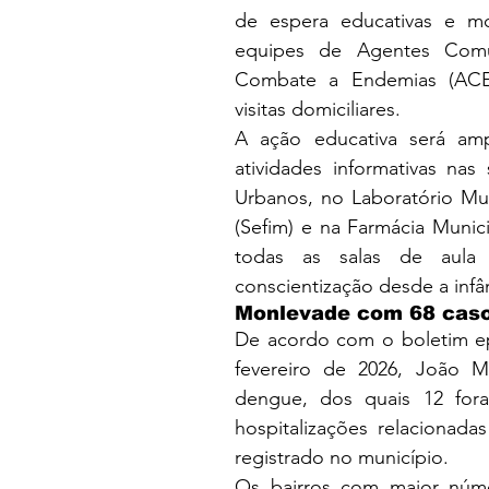
de espera educativas e mo
equipes de Agentes Comu
Combate a Endemias (ACE)
visitas domiciliares.
A ação educativa será amp
atividades informativas nas
Urbanos, no Laboratório Muni
(Sefim) e na Farmácia Munic
todas as salas de aula d
conscientização desde a infâ
Monlevade com 68 cas
De acordo com o boletim epi
fevereiro de 2026, João M
dengue, dos quais 12 fora
hospitalizações relacionada
registrado no município.
Os bairros com maior núme