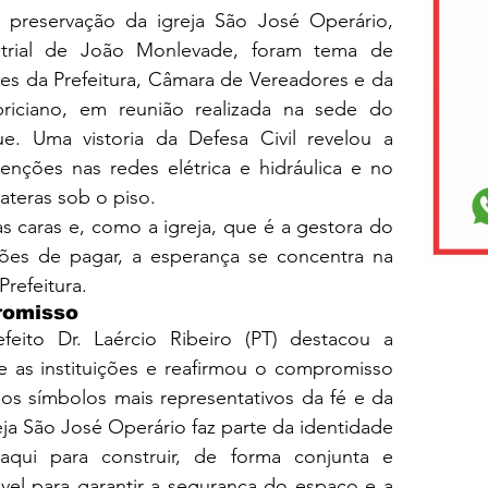
preservação da igreja São José Operário, 
strial de João Monlevade, foram tema de 
es da Prefeitura, Câmara de Vereadores e da 
briciano, em reunião realizada na sede do 
e. Uma vistoria da Defesa Civil revelou a 
enções nas redes elétrica e hidráulica e no 
ateras sob o piso.
 caras e, como a igreja, que é a gestora do 
ões de pagar, a esperança se concentra na 
refeitura.
romisso
eito Dr. Laércio Ribeiro (PT) destacou a 
e as instituições e reafirmou o compromisso 
 símbolos mais representativos da fé e da 
eja São José Operário faz parte da identidade 
ui para construir, de forma conjunta e 
vel para garantir a segurança do espaço e a 