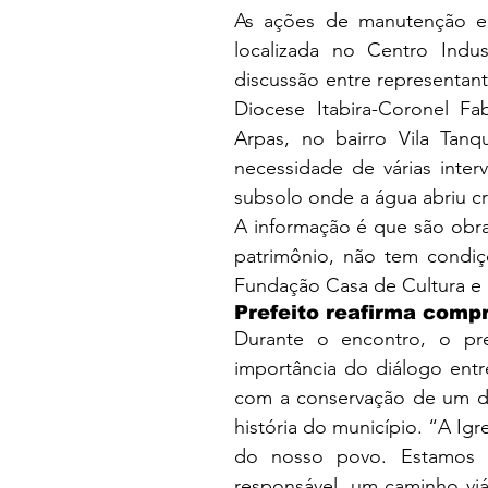
As ações de manutenção e 
localizada no Centro Indu
discussão entre representant
Diocese Itabira-Coronel Fa
Arpas, no bairro Vila Tanqu
necessidade de várias interv
subsolo onde a água abriu cr
A informação é que são obras
patrimônio, não tem condiç
Fundação Casa de Cultura e P
Prefeito reafirma comp
Durante o encontro, o pref
importância do diálogo entr
com a conservação de um dos
história do município. “A Igr
do nosso povo. Estamos aq
responsável, um caminho viá