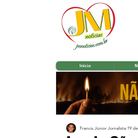
Início
N
Francis Júnior Jornalista
19 de