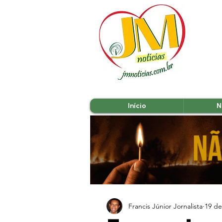
Início
N
Francis Júnior Jornalista
19 de