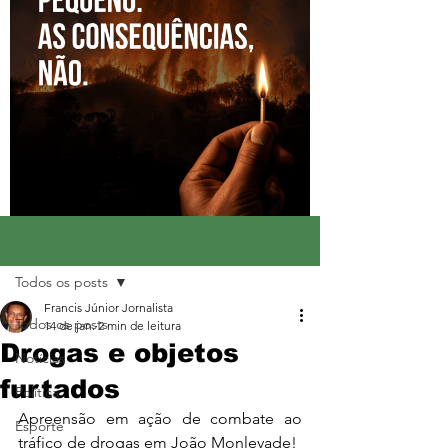
Registre-se
Post
Todos os posts
Francis Júnior Jornalista
Todos os posts
14 de jan.
2 min de leitura
Drogas e objetos
Notícias
furtados
Política
Apreensão em ação de combate ao 
Esporte
tráfico de drogas em João Monlevade!