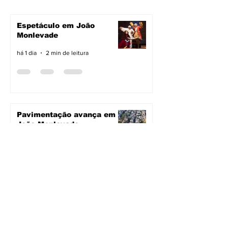
Espetáculo em João
Monlevade
há 1 dia
2 min de leitura
Pavimentação avança em
João Monlevade
há 1 dia
2 min de leitura
Vacimóvel na campanha
há 1 dia
2 min de leitura