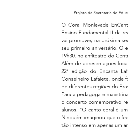
Projeto da Secretaria de Educa
O Coral Monlevade EnCanto
Ensino Fundamental II da re
vai promover, na próxima sex
seu primeiro aniversário. O e
19h30, no anfiteatro do Cen
Além de apresentações locai
22ª edição do Encanta Laf
Conselheiro Lafaiete, onde 
de diferentes regiões do Bra
Para a pedagoga e maestrina d
o concerto comemorativo ref
alunos. “O canto coral é um
Ninguém imaginou que o fee
tão intenso em apenas um an