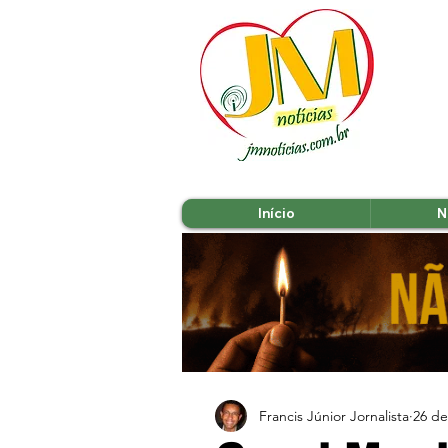
Início
N
Francis Júnior Jornalista
26 de