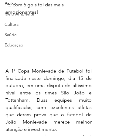
Polícia
15, com 5 gols foi das mais 
emocionantes!
Meio Ambiente
Cultura
Saúde
Educação
A 1ª Copa Monlevade de Futebol foi 
finalizada neste domingo, dia 15 de 
outubro, em uma disputa de altíssimo 
nível entre os times São João e 
Tottenham. Duas equipes muito 
qualificadas, com excelentes atletas 
que deram prova que o futebol de 
João Monlevade merece melhor 
atenção e investimento.