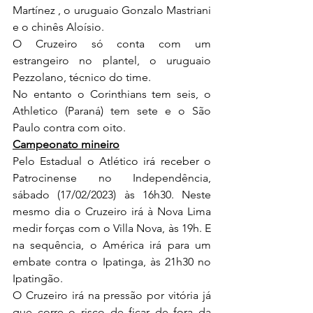
Martínez , o uruguaio Gonzalo Mastriani 
e o chinês Aloísio.
O Cruzeiro só conta com um 
estrangeiro no plantel, o uruguaio 
Pezzolano, técnico do time. 
No entanto o Corinthians tem seis, o 
Athletico (Paraná) tem sete e o São 
Paulo contra com oito.
Campeonato mineiro
Pelo Estadual o Atlético irá receber o 
Patrocinense no Independência, 
sábado (17/02/2023) às 16h30. Neste 
mesmo dia o Cruzeiro irá à Nova Lima 
medir forças com o Villa Nova, às 19h. E 
na sequência, o América irá para um 
embate contra o Ipatinga, às 21h30 no 
Ipatingão.
O Cruzeiro irá na pressão por vitória já 
que corre o risco de ficar de fora da 