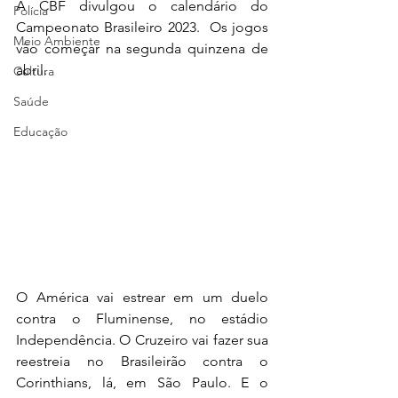
A CBF divulgou o calendário do 
Polícia
Campeonato Brasileiro 2023.  Os jogos 
Meio Ambiente
vão começar na segunda quinzena de 
abril.
Cultura
Saúde
Educação
O América vai estrear em um duelo 
contra o Fluminense, no estádio 
Independência. O Cruzeiro vai fazer sua 
reestreia no Brasileirão contra o 
Corinthians, lá, em São Paulo. E o 