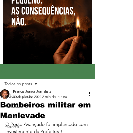
Registre-se
Post
Todos os posts
Francis Júnior Jornalista
Todos os posts
30 de abr. de 2024
2 min de leitura
Bombeiros militar em
Notícias
Monlevade
Política
O Posto Avançado foi implantado com 
Esporte
investimento da Prefeitura!