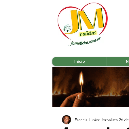
Início
N
Francis Júnior Jornalista
26 de