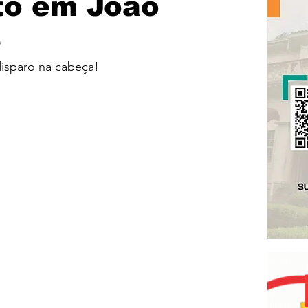
to em João
e
isparo na cabeça!