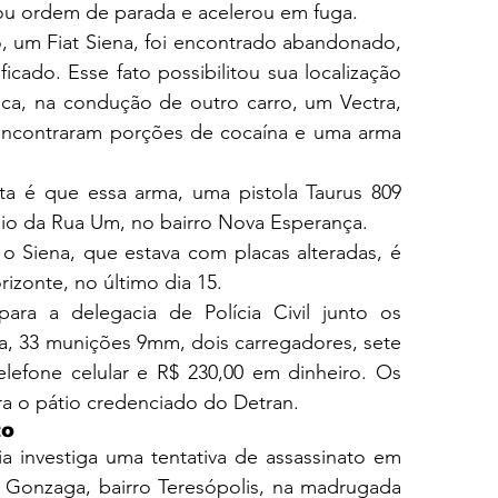
rou ordem de parada e acelerou em fuga.
, um Fiat Siena, foi encontrado abandonado, 
icado. Esse fato possibilitou sua localização 
ica, na condução de outro carro, um Vectra, 
 encontraram porções de cocaína e uma arma 
ta é que essa arma, uma pistola Taurus 809 
dio da Rua Um, no bairro Nova Esperança.
o Siena, que estava com placas alteradas, é 
izonte, no último dia 15.
ra a delegacia de Polícia Civil junto os 
a, 33 munições 9mm, dois carregadores, sete 
lefone celular e R$ 230,00 em dinheiro. Os 
ra o pátio credenciado do Detran.
to
 investiga uma tentativa de assassinato em 
 Gonzaga, bairro Teresópolis, na madrugada 