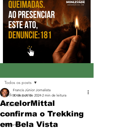
Registre-se
Post
Todos os posts
Francis Júnior Jornalista
Todos os posts
30 de out. de 2024
2 min de leitura
ArcelorMittal
Notícias
confirma o Trekking
Política
em Bela Vista
Esporte