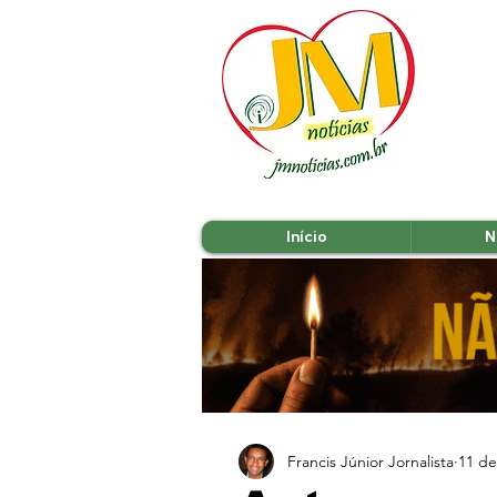
Início
N
Francis Júnior Jornalista
11 de