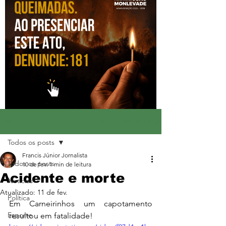
Registre-se
Post
Todos os posts
Francis Júnior Jornalista
Todos os posts
10 de fev.
1 min de leitura
Acidente e morte
Notícias
Atualizado:
11 de fev.
Política
Em Carneirinhos um capotamento 
Esporte
resultou em fatalidade!