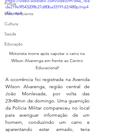
https://video.wixstatic.com/video/f97d4a_1ba
Polícia
de219e9f543209b27d80ba33191d2/480p/mp4
/file.mp4
Meio Ambiente
Cultura
Saúde
Educação
Motorista morre após capotar o carro na 
Wilson Alvarenga em frente ao Centro 
Educacional!
A ocorrência foi registrada na Avenida 
Wilson Alvarenga, região central de 
João Monlevade, por volta das 
23h48min de domingo. Uma guarnição 
da Polícia Militar compareceu no local 
para averiguar informação de um 
homem, conduzindo um carro e 
aparentando estar armado, teria 