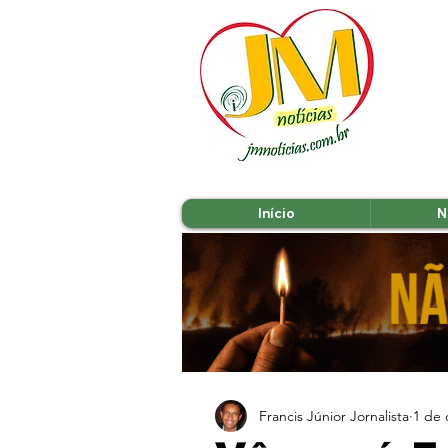
Início
N
Francis Júnior Jornalista
1 de 