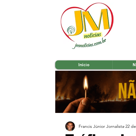
Início
N
Francis Júnior Jornalista
22 de