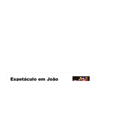
Espetáculo em João
Monlevade
há 1 dia
2 min de leitura
Pavimentação avança em
João Monlevade