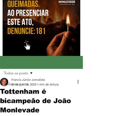
Registre-se
Post
Todos os posts
Francis Júnior Jornalista
Todos os posts
26 de jun. de 2024
1 min de leitura
Tottenham é
Notícias
bicampeão de João
Política
Monlevade
Esporte