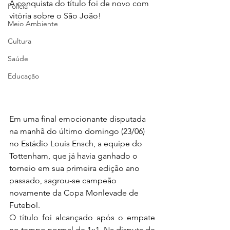
A conquista do título foi de novo com 
Polícia
vitória sobre o São João!
Meio Ambiente
Cultura
Saúde
Educação
Em uma final emocionante disputada 
na manhã do último domingo (23/06) 
no Estádio Louis Ensch, a equipe do 
Tottenham, que já havia ganhado o 
torneio em sua primeira edição ano 
passado, sagrou-se campeão 
novamente da Copa Monlevade de 
Futebol.
O título foi alcançado após o empate 
no tempo normal de 1x1. Na disputa de 