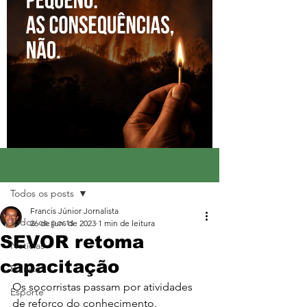
Registre-se
Post
Todos os posts
Francis Júnior Jornalista
Todos os posts
26 de jun. de 2023
1 min de leitura
SEVOR retoma
Notícias
capacitação
Política
Os socorristas passam por atividades 
Esporte
de reforço do conhecimento.