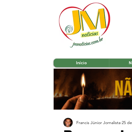
Início
N
Francis Júnior Jornalista
25 de