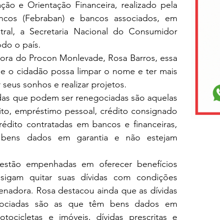
o e Orientação Financeira, realizado pela 
ancos (Febraban) e bancos associados, em 
ral, a Secretaria Nacional do Consumidor 
do o país.
ra do Procon Monlevade, Rosa Barros, essa 
 o cidadão possa limpar o nome e ter mais 
 seus sonhos e realizar projetos.
das que podem ser renegociadas são aquelas 
ito, empréstimo pessoal, crédito consignado 
dito contratadas em bancos e financeiras, 
ens dados em garantia e não estejam 
s estão empenhadas em oferecer benefícios 
igam quitar suas dívidas com condições 
enadora. Rosa destacou ainda que as dívidas 
ociadas são as que têm bens dados em 
tocicletas e imóveis, dívidas prescritas e 