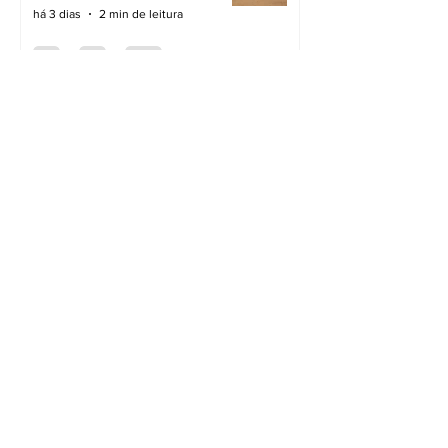
há 3 dias
2 min de leitura
Novas ruas asfaltadas
há 3 dias
2 min de leitura
Cidade preparada para a
chuva
há 3 dias
3 min de leitura