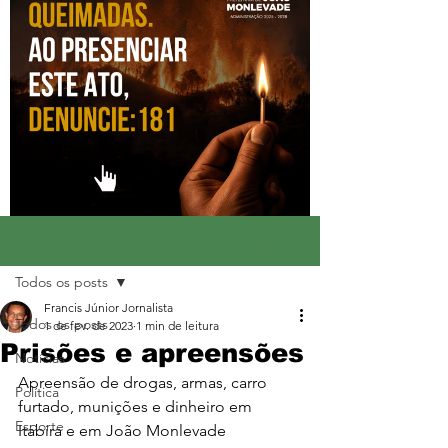
Registre-se
Post
Todos os posts
Francis Júnior Jornalista
Todos os posts
1 de fev. de 2023
1 min de leitura
Prisões e apreensões
Notícias
Apreensão de drogas, armas, carro 
Política
furtado, munições e dinheiro em 
Esporte
Itabira e em João Monlevade