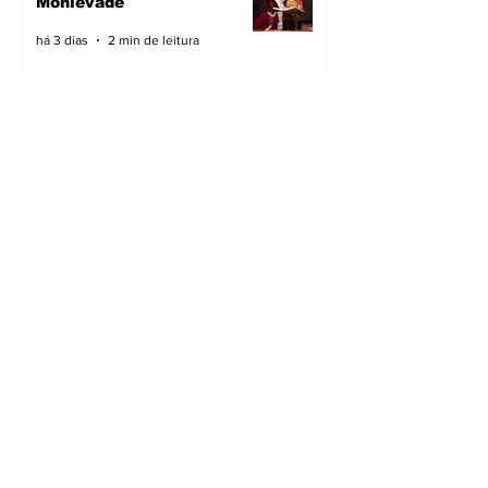
Monlevade
há 3 dias
2 min de leitura
Pavimentação avança em
João Monlevade
há 3 dias
2 min de leitura
Vacimóvel na campanha
há 3 dias
2 min de leitura