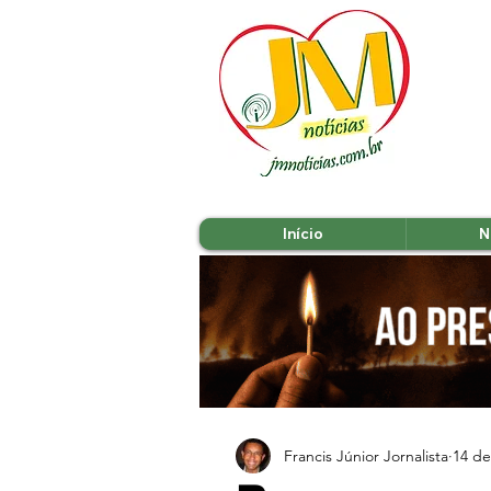
Início
N
Francis Júnior Jornalista
14 de