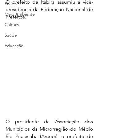
O prefeito de Itabira assumiu a vice-
Polícia
presidência da Federação Nacional de 
Meio Ambiente
Prefeitos.
Cultura
Saúde
Educação
O presidente da Associação dos 
Municípios da Microrregião do Médio 
Rio Piracicaba (Amepi), o prefeito de 