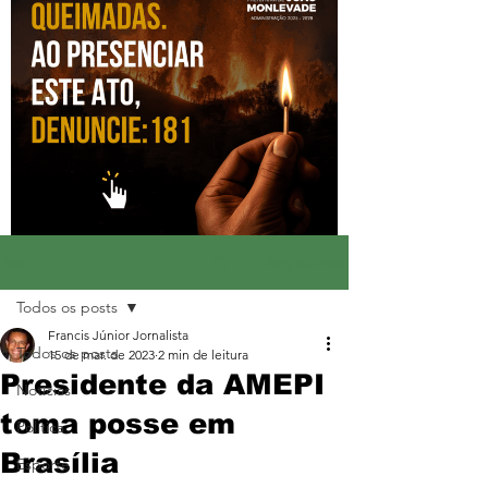
Registre-se
Post
Todos os posts
Francis Júnior Jornalista
Todos os posts
15 de mar. de 2023
2 min de leitura
Presidente da AMEPI
Notícias
toma posse em
Política
Brasília
Esporte