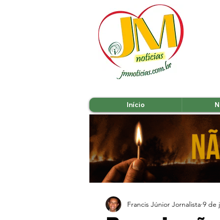
Início
N
Francis Júnior Jornalista
9 de 