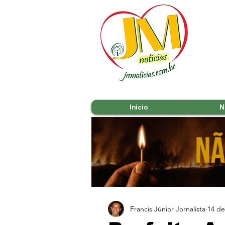
Início
N
Francis Júnior Jornalista
14 de