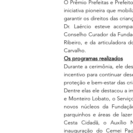
O Prêmio Prefeitas e Prefeit
iniciativa pioneira que mobil
garantir os direitos das cria
Dr. Laércio esteve acompa
Conselho Curador da Fundaç
Ribeiro, e da articuladora 
Carvalho.
Os programas realizados
Durante a cerimônia, ele de
incentivo para continuar dese
proteção e bem-estar das cr
Dentre elas ele destacou a i
e Monteiro Lobato, o Serviço
novos núcleos da Fundação
parquinhos e áreas de lazer
Cesta Cidadã, o Auxílio N
inauguração do Cemei Padr