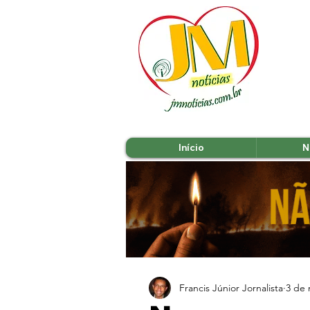
Início
N
Francis Júnior Jornalista
3 de 