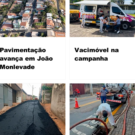
Pavimentação
Vacimóvel na
avança em João
campanha
Monlevade