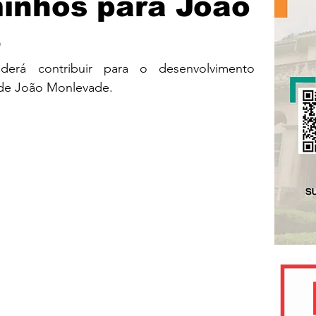
inhos para João
e
derá contribuir para o desenvolvimento 
l de João Monlevade.