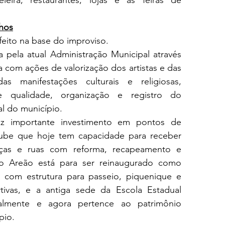
eira, restaurantes, lojas e as feiras de 
hos
feito na base do improviso. 
pela atual Administração Municipal através 
com ações de valorização dos artistas e das 
das manifestações culturais e religiosas, 
qualidade, organização e registro do 
al do município.
faz importante investimento em pontos de 
lube que hoje tem capacidade para receber 
raças e ruas com reforma, recapeamento e 
do Areão está para ser reinaugurado como 
com estrutura para passeio, piquenique e 
rtivas, e a antiga sede da Escola Estadual 
almente e agora pertence ao patrimônio 
pio. 