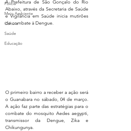
A Prefeitura de São Gonçalo do Rio 
Polícia
Abaixo, através da Secretaria de Saúde 
Meio Ambiente
e Vigilância em Saúde inicia mutirões 
de combate à Dengue. 
Cultura
Saúde
Educação
O primeiro bairro a receber a ação será 
o Guanabara no sábado, 04 de março. 
A ação faz parte das estratégias para o 
combate do mosquito Aedes aegypti, 
transmissor da Dengue, Zika e 
Chikungunya.