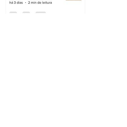
há 3 dias
2 min de leitura
Novas ruas asfaltadas
há 3 dias
2 min de leitura
Cidade preparada para a
chuva
há 3 dias
3 min de leitura