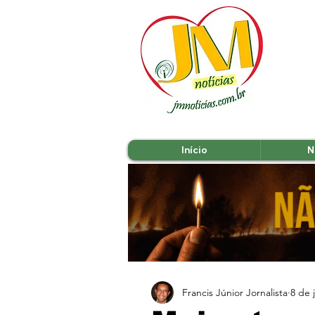
Início
N
Francis Júnior Jornalista
8 de 