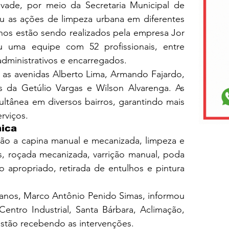
vade, por meio da Secretaria Municipal de 
ou as ações de limpeza urbana em diferentes 
hos estão sendo realizados pela empresa Jor 
u uma equipe com 52 profissionais, entre 
administrativos e encarregados.
 as avenidas Alberto Lima, Armando Fajardo, 
 da Getúlio Vargas e Wilson Alvarenga. As 
ltânea em diversos bairros, garantindo mais 
rviços.
ica
tão a capina manual e mecanizada, limpeza e 
s, roçada mecanizada, varrição manual, poda 
apropriado, retirada de entulhos e pintura 
banos, Marco Antônio Penido Simas, informou 
entro Industrial, Santa Bárbara, Aclimação, 
 estão recebendo as intervenções. 