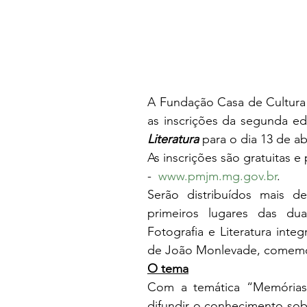
A Fundação Casa de Cultura
as inscrições da segunda ed
Literatura
 para o dia 13 de abr
As inscrições são gratuitas e 
-  
www.pmjm.mg.gov.br
. 
Serão distribuídos mais d
primeiros lugares das du
Fotografia e Literatura inte
de João Monlevade, comemo
O tema
Com a temática “Memórias 
difundir o conhecimento sobr