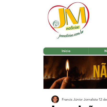
Início
N
Francis Júnior Jornalista
12 de