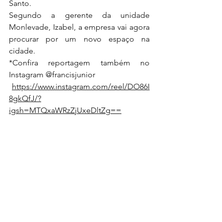
Santo.
Segundo a gerente da unidade 
Monlevade, Izabel, a empresa vai agora 
procurar por um novo espaço na 
cidade.
*Confira reportagem também no 
Instagram @francisjunior
https://www.instagram.com/reel/DO86I
8gkQfJ/?
igsh=MTQxaWRzZjUxeDltZg==