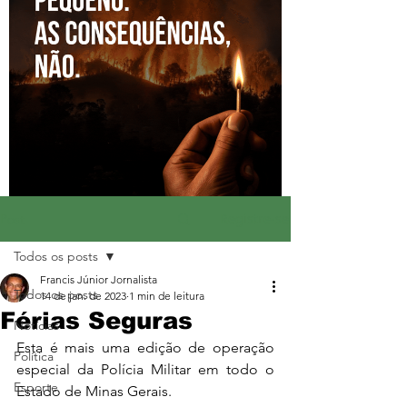
Registre-se
Post
Todos os posts
Francis Júnior Jornalista
Todos os posts
14 de jan. de 2023
1 min de leitura
Férias Seguras
Notícias
Esta é mais uma edição de operação 
Política
especial da Polícia Militar em todo o 
Esporte
Estado de Minas Gerais.