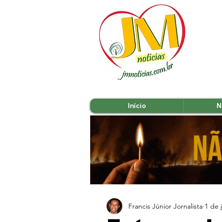
Início
N
Francis Júnior Jornalista
1 de 