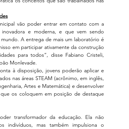
rática os conceitos que são trabalhados nas 
ades
icipal vão poder entrar em contato com a 
inovadora e moderna, e que vem sendo 
o mundo. A entrega de mais um laboratório é 
sso em participar ativamente da construção 
ades para todos”, disse Fabiano Cristeli, 
 João Monlevade.
ta à disposição, jovens poderão aplicar e 
hados nas áreas STEAM (acrônimo, em inglês, 
ngenharia, Artes e Matemática) e desenvolver 
s que os coloquem em posição de destaque 
oder transformador da educação. Ela não 
s indivíduos, mas também impulsiona o 