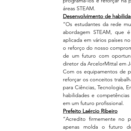
programá-los e reforçar na p
áreas STEAM.
Desenvolvimento de habilid
“Os estudantes da rede mun
abordagem STEAM, que é 
aplicada em vários países n
o reforço do nosso compromi
de um futuro com oportunid
diretor da ArcelorMittal em
Com os equipamentos de pon
reforçar os conceitos trabal
para Ciências, Tecnologia, E
habilidades e competência
em um futuro profissional.
Prefeito Laércio Ribeiro
“Acredito firmemente no p
apenas molda o futuro do