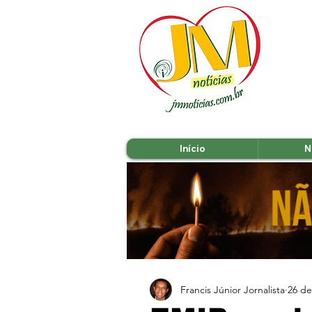
Início
N
Francis Júnior Jornalista
26 de