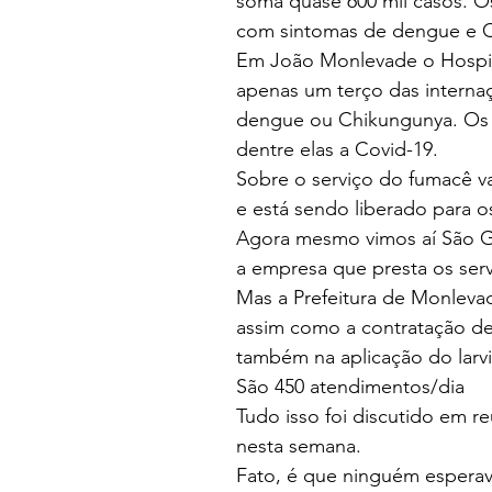
soma quase 600 mil casos. Os
com sintomas de dengue e 
Em João Monlevade o Hospit
apenas um terço das interna
dengue ou Chikungunya. Os d
dentre elas a Covid-19.
Sobre o serviço do fumacê v
e está sendo liberado para o
Agora mesmo vimos aí São Go
a empresa que presta os serv
Mas a Prefeitura de Monlevad
assim como a contratação de
também na aplicação do larvic
São 450 atendimentos/dia
Tudo isso foi discutido em r
nesta semana.
Fato, é que ninguém esperav