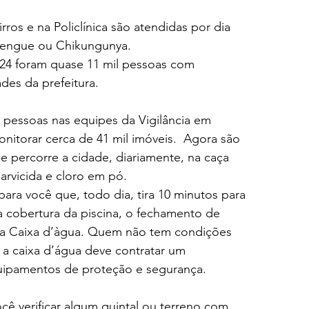
ros e na Policlínica são atendidas por dia 
dengue ou Chikungunya.
24 foram quase 11 mil pessoas com 
des da prefeitura.
pessoas nas equipes da Vigilância em 
itorar cerca de 41 mil imóveis.  Agora são 
 percorre a cidade, diariamente, na caça 
arvicida e cloro em pó.
ra você que, todo dia, tira 10 minutos para 
á a cobertura da piscina, o fechamento de 
 da Caixa d’àgua. Quem não tem condições 
 e a caixa d’água deve contratar um 
quipamentos de proteção e segurança.
cê verificar algum quintal ou terreno com 