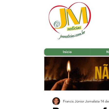
Início
N
Francis Júnior Jornalista
14 de