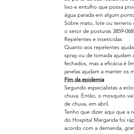
lixo e entulho que possa pr
água parada em algum ponto,
Sobre mato, lote ou terreno 
o setor de posturas 3859-068
Repelentes e inseticidas
Quanto aos repelentes ajudam
spray ou de tomada ajudam a
fechados, mas a eficácia é li
janelas ajudam a manter os m
Fim da epidemia
Segundo especialistas a ecl
chuva. Então, o mosquito va
de chuva, em abril.
Tenho que dizer aqui que a r
do Hospital Margarida foi ráp
acordo com a demanda, gra