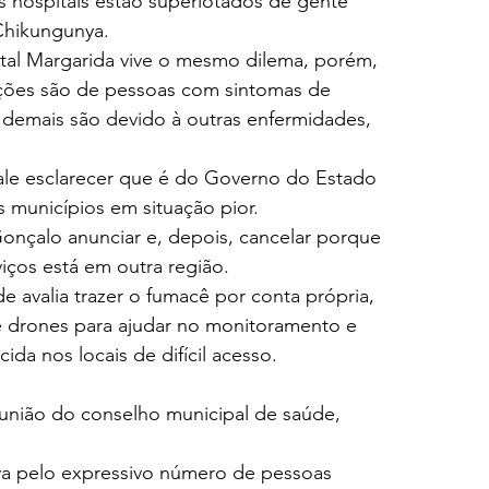
 hospitais estão superlotados de gente 
Chikungunya.
al Margarida vive o mesmo dilema, porém, 
ções são de pessoas com sintomas de 
emais são devido à outras enfermidades, 
ale esclarecer que é do Governo do Estado 
s municípios em situação pior. 
nçalo anunciar e, depois, cancelar porque 
iços está em outra região.
e avalia trazer o fumacê por conta própria, 
 drones para ajudar no monitoramento e 
ida nos locais de difícil acesso.
eunião do conselho municipal de saúde, 
a pelo expressivo número de pessoas 