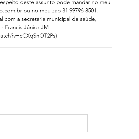
 respeito deste assunto pode mandar no meu 
oo.com.br
 ou no meu zap 31 99796-8501.
 com a secretária municipal de saúde, 
- Francis Júnior JM
watch?v=cCXqSnOT2Ps
)