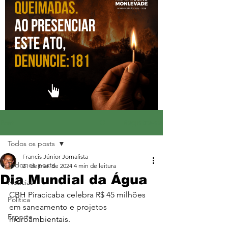
Registre-se
Post
Todos os posts
Francis Júnior Jornalista
Todos os posts
21 de mar. de 2024
4 min de leitura
Dia Mundial da Água
Notícias
CBH Piracicaba celebra R$ 45 milhões 
Política
em saneamento e projetos 
Esporte
hidroambientais.